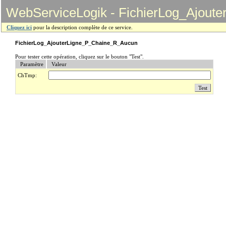
WebServiceLogik - FichierLog_Ajou
Cliquez ici
pour la description complète de ce service.
FichierLog_AjouterLigne_P_Chaine_R_Aucun
Pour tester cette opération, cliquez sur le bouton "Test".
Paramètre
Valeur
ChTmp: